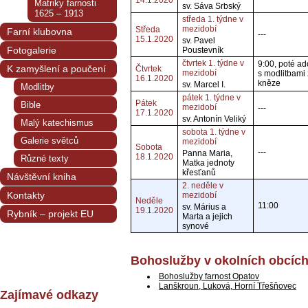
14.1.2020
Matriky farnosti
sv. Sáva Srbský
1625 – 1913
středa 1. týdne v
mezidobí
Středa
Farní klubovna
---
15.1.2020
sv. Pavel
Fotogalerie
Poustevník
čtvrtek 1. týdne v
9:00, poté a
K zamyšlení a poučení
Čtvrtek
mezidobí
s modlitbami
16.1.2020
kněze
sv. Marcel I.
Modlitby
pátek 1. týdne v
Pátek
Bible
mezidobí
---
17.1.2020
sv. Antonín Veliký
Malý katechismus
sobota 1. týdne v
Galerie světců
mezidobí
Sobota
---
Panna Maria,
18.1.2020
Různé texty
Matka jednoty
křesťanů
Návštěvní kniha
2. neděle v
Kontakty
mezidobí
Neděle
11:00
sv. Márius a
19.1.2020
Rybník – projekt EU
Marta a jejich
synové
Bohoslužby v okolních obcíc
Bohoslužby farnost Opatov
Lanškroun, Luková, Horní Třešňovec
Zajímavé odkazy