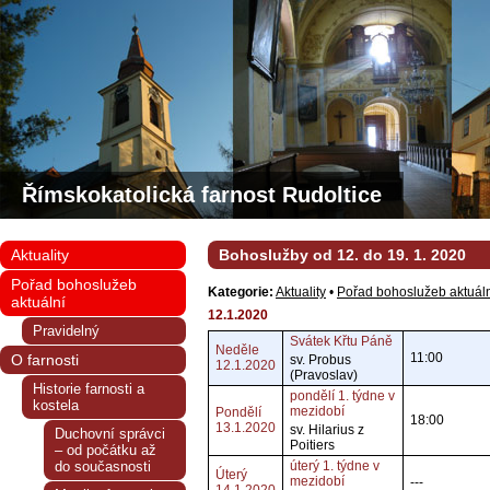
Římskokatolická farnost Rudoltice
Aktuality
Bohoslužby od 12. do 19. 1. 2020
Pořad bohoslužeb
Kategorie:
Aktuality
•
Pořad bohoslužeb aktuál
aktuální
12.1.2020
Pravidelný
Svátek Křtu Páně
Neděle
11:00
O farnosti
sv. Probus
12.1.2020
(Pravoslav)
Historie farnosti a
pondělí 1. týdne v
kostela
mezidobí
Pondělí
18:00
13.1.2020
sv. Hilarius z
Duchovní správci
Poitiers
– od počátku až
do současnosti
úterý 1. týdne v
Úterý
mezidobí
---