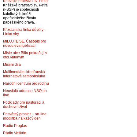
Kněžské bratrstvo sv. Petra
Kněžské bratrstvo sv. Petra
(FSSP) je společností
katolických kněží
apoštolského života
papežského práva.
Křesťanská linka důvěry –
Linka víry
MILUJTE SE. Časopis pro
novou evangelizaci
Misie otce Billa pokračují v
otci Antonym
Misijní díla
Multimediální křesťanská
internetová samoobsluha
Národní centrum pro rodinu
Neustálá adorace NSO on-
line
Podklady pro pastoraci a
duchovní život
Posvátný prostor – on-line
modlitba na každý den
Radio Proglas
Rádio Vatikán