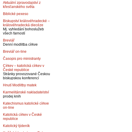
Aktuální zpravodajství z
křesťanského světa
Biblické pexeso
Biskupství královéhradecké –
královéhradecká diecéze
Mj. vyhledání bohoslužeb
všech farností
Breviář
Denní modlitba církve
Breviář on-line
Časopis pro ministranty
Církev – katolická církev v
České republice
Stránky provozované Českou
biskupskou konferencí
Hnutí Modlitby matek
Karmelitánské nakladatelství
prodej knih
Katechismus katolické církve
on-line
Katolická církev v České
republice
Katolický týdeník