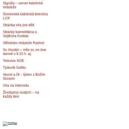
Signály – server katolické
mládeže
Slovenská katolická televízia
LUX
Stránka víra pro děti
Stránky karmelitána o.
Vojtěcha Kodeta
Středisko mládeže Radost
Sv. Hostýn – mše sv. on-line
denně v 9.15 h. aj.
Televize NOE
Týdeník Světlo
Vezmi a čti – týden s Božím
Slovem
Víra na internetu
Životopisy svatých – na
každý den