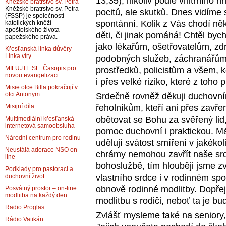
13,35), nikoliv podle vnitřního 
Kněžské bratrstvo sv. Petra
Kněžské bratrstvo sv. Petra
pocitů, ale skutků. Dnes vidíme 
(FSSP) je společností
spontánní. Kolik z Vás chodí něk
katolických kněží
apoštolského života
děti, či jinak pomáhá! Chtěl bych
papežského práva.
jako lékařům, ošetřovatelům, zd
Křesťanská linka důvěry –
Linka víry
podobných služeb, záchranářům,
MILUJTE SE. Časopis pro
prostředků, policistům a všem, 
novou evangelizaci
i přes velké riziko, které z toho 
Misie otce Billa pokračují v
otci Antonym
Srdečně rovněž děkuji duchovní
řeholníkům, kteří ani přes zavřen
Misijní díla
obětovat se Bohu za svěřený lid, 
Multimediální křesťanská
internetová samoobsluha
pomoc duchovní i praktickou. Má
Národní centrum pro rodinu
udělují svátost smíření v jakék
Neustálá adorace NSO on-
chrámy nemohou zavřít naše srd
line
bohoslužbě, tím hlouběji jsme z
Podklady pro pastoraci a
vlastního srdce i v rodinném spo
duchovní život
obnově rodinné modlitby. Dopře
Posvátný prostor – on-line
modlitba na každý den
modlitbu s rodiči, neboť ta je b
Radio Proglas
Zvlášť mysleme také na seniory,
Rádio Vatikán