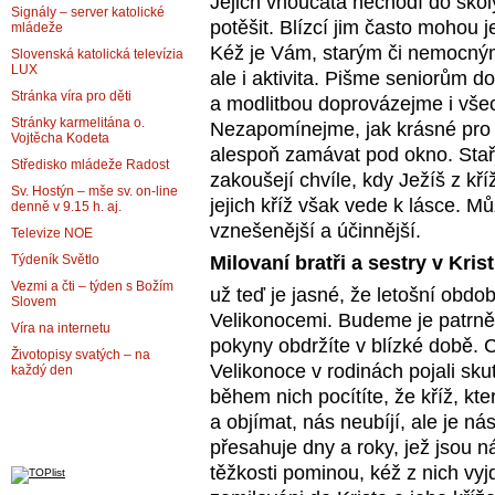
Jejich vnoučata nechodí do škol
Signály – server katolické
potěšit. Blízcí jim často mohou 
mládeže
Kéž je Vám, starým či nemocný
Slovenská katolická televízia
LUX
ale i aktivita. Pišme seniorům d
Stránka víra pro děti
a modlitbou doprovázejme i všec
Stránky karmelitána o.
Nezapomínejme, jak krásné pro ně
Vojtěcha Kodeta
alespoň zamávat pod okno. Staří
Středisko mládeže Radost
zakoušejí chvíle, kdy Ježíš z kří
Sv. Hostýn – mše sv. on-line
jejich kříž však vede k lásce. Můž
denně v 9.15 h. aj.
vznešenější a účinnější.
Televize NOE
Milovaní bratři a sestry v Krist
Týdeník Světlo
Vezmi a čti – týden s Božím
už teď je jasné, že letošní obd
Slovem
Velikonocemi. Budeme je patrně
Víra na internetu
pokyny obdržíte v blízké době. C
Životopisy svatých – na
Velikonoce v rodinách pojali sk
každý den
během nich pocítíte, že kříž, kt
a objímat, nás neubíjí, ale je n
přesahuje dny a roky, jež jsou
těžkosti pominou, kéž z nich vyj