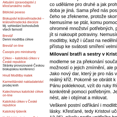
Aktuální zpravodajství z
co uděláme pro druhé a jak proh
křesťanského světa
doba je jiná. Sama před nás pos
Biblické pexeso
čeho se zřekneme, protože sko
Biskupství královéhradecké –
Nemusíme se ptát, komu pomoci,
královéhradecká diecéze
Mj. vyhledání bohoslužeb
ohromné množství potřebných, p
všech farností
jít si nakoupit potraviny. Nemusí
Breviář
Denní modlitba církve
modlitby, když i účast na neděln
přístup ke svátosti smíření velmi
Breviář on-line
Časopis pro ministranty
Milovaní bratři a sestry v Krist
Církev – katolická církev v
modleme se za překonání součas
České republice
Stránky provozované Českou
možností o jejich zmírnění, ale 
biskupskou konferencí
Jako nový dar, který je pro nás v
Hnutí Modlitby matek
reálný kříž. Pokorně se obrátit k
Karmelitánské nakladatelství
Pánu pokleknout, vzít do ruky R
prodej knih
konkrétně pomoci potřebným. Je t
Katechismus katolické církve
on-line
nést, ale i objímat a milovat.
Katolická církev v České
Veškeré postní odříkání i modlit
republice
lásky. Křesťané, tedy Kristovi uč
Katolický týdeník