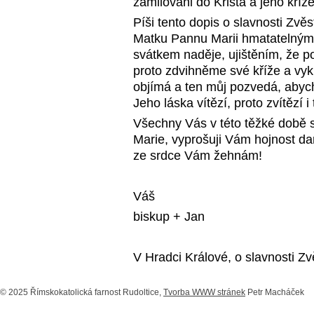
zamilováni do Krista a jeho kříže
Píši tento dopis o slavnosti Zvě
Matku Pannu Marii hmatatelným 
svátkem naděje, ujištěním, že po
proto zdvihněme své kříže a vykr
objímá a ten můj pozvedá, abych
Jeho láska vítězí, proto zvítězí i
Všechny Vás v této těžké době 
Marie, vyprošuji Vám hojnost d
ze srdce Vám žehnám!
Váš
biskup + Jan
V Hradci Králové, o slavnosti Z
© 2025 Římskokatolická farnost Rudoltice,
Tvorba WWW stránek
Petr Macháček