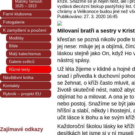
kříže. Snažme se je nejen nést, ale i pr
Matriky farnosti
1625 – 1913
vydává diecézní biskup pastýřský list. 
chrámy a Velikonoce budou jiné než v
Farní klubovna
Publikováno: 27. 3. 2020 16:45
Fotogalerie
K zamyšlení a poučení
Milovaní bratři a sestry v Krist
Modlitby
křesťan se pozná nikoliv podle to
jej nese: miluje jej a objímá, čí
Bible
láskou stejně jako On, když Ho v
Malý katechismus
nástroj spásy.
Galerie světců
Už léta žijeme v klidné a hojné 
Různé texty
snad i přivedla k duchovní pohodl
Návštěvní kniha
se žehnat, o kříži často mluvit
Kontakty
životě skutečně nést, natož abyc
Rybník – projekt EU
objímat ho a milovat. A ona je 
nebo postoj. Snažíme se být jak
hříšní a slabí, někdy i lhostejní
učit lásce k Bohu a ke svým kří
Každoroční školou lásky ke kříž
Zajímavé odkazy
desítkách let jsme si v ní musel