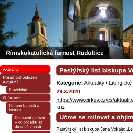
Římskokatolická farnost Rudoltice
Aktuality
Pastýřský list biskupa V
Pořad bohoslužeb
aktuální
Kategorie:
Aktuality
•
Liturgické
Pravidelný
29.3.2020
O farnosti
https://www.cirkev.cz/cs/aktual
Historie farnosti a
kriz
kostela
Učme se milovat a objíma
Duchovní správci
– od počátku až
do současnosti
Pastýřský list biskupa Jana Vokála: „L