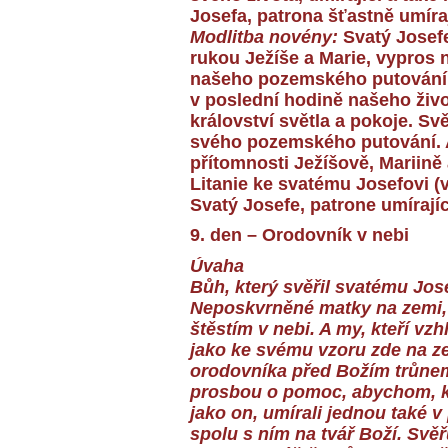
Josefa, patrona šťastně umíraj
Modlitba novény:
Svatý Josefe
rukou Ježíše a Marie, vypros
našeho pozemského putování, 
v poslední hodině našeho živo
království světla a pokoje. Svě
svého pozemského putování. A
přítomnosti Ježíšově, Mariině 
Litanie ke svatému Josefovi (
Svatý Josefe, patrone umírajíc
9. den – Orodovník v nebi
Úvaha
Bůh, který svěřil svatému Jos
Neposkvrněné matky na zemi, 
štěstím v nebi. A my, kteří v
jako ke svému vzoru zde na ze
orodovníka před Božím trůnem
prosbou o pomoc, abychom, kd
jako on, umírali jednou také v
spolu s ním na tvář Boží. Sv