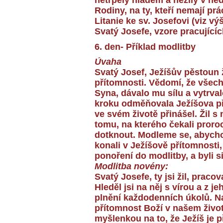
netrpěly hladem a nežily v ned
Rodiny, na ty, kteří nemají prác
Litanie ke sv. Josefovi (viz vý
Svatý Josefe, vzore pracující
6. den- Příklad modlitby
Úvaha
Svatý Josef, Ježíšův pěstoun ž
přítomnosti. Vědomí, že všec
Syna, dávalo mu sílu a vytrva
kroku odměňovala Ježíšova pří
ve svém životě přinášel. Žil s
tomu, na kterého čekali proroci
dotknout. Modleme se, abycho
konali v Ježíšově přítomnosti,
ponoření do modlitby, a byli s
Modlitba novény:
Svatý Josefe, ty jsi žil, praco
Hleděl jsi na něj s vírou a z je
plnění každodenních úkolů. N
přítomnost Boží v našem životě
myšlenkou na to, že Ježíš je 