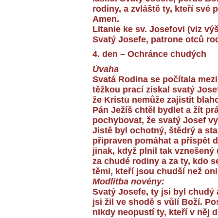
rodiny, a zvláště ty, kteří své
Amen.
Litanie ke sv. Josefovi (viz v
Svatý Josefe, patrone otců ro
4. den – Ochránce chudých
Úvaha
Svatá Rodina se počítala mez
těžkou prací získal svatý Josef
že Kristu nemůže zajistit bla
Pán Ježíš chtěl bydlet a žít 
pochybovat, že svatý Josef v
Jistě byl ochotný, štědrý a st
připraven pomáhat a přispět 
jinak, když plnil tak vznešen
za chudé rodiny a za ty, kdo s
těmi, kteří jsou chudší než oni
Modlitba novény:
Svatý Josefe, ty jsi byl chudý
jsi žil ve shodě s vůlí Boží. P
nikdy neopustí ty, kteří v něj