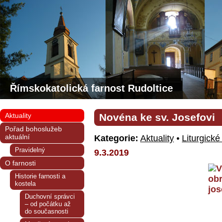
Římskokatolická farnost Rudoltice
Aktuality
Novéna ke sv. Josefovi
Pořad bohoslužeb
aktuální
Kategorie:
Aktuality
•
Liturgické
Pravidelný
9.3.2019
O farnosti
Historie farnosti a
kostela
Duchovní správci
– od počátku až
do současnosti