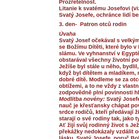
Prozřetelnost.
Litanie k svatému Josefovi (vi
Svatý Josefe, ochránce lidí 
3. den- Patron otců rodin
Úvaha
Svatý Josef očekával s velkým
se Božímu Dítěti, které bylo 
slámu. Ve vyhnanství v Egypt
obstarával všechny životní p
Ježíše byl stále u něho, bydlil
když byl dítětem a mladíkem, m
dobré dítě. Modleme se za otc
obtížemi, a to ne vždy z vlast
zodpovědně plní povinnosti hl
Modlitba novény:
Svatý Josefe
nauč je křesťansky chápat po
srdce rodičů, kteří předávají
starají o své rodiny tak, jako 
Ať žijí svůj rodinný život s Je
překážky nedokázaly vzdálit o
lásku. Svatý Josefe, poruč Boh