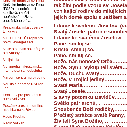
Kněžské bratrstvo sv. Petra
tak činí podle vzoru sv. Jose
Kněžské bratrstvo sv. Petra
(FSSP) je společností
vznikající rodiny do milujícíc
katolických kněží
jejich domě spolu s Ježíšem a
apoštolského života
papežského práva.
Litanie k svatému Josefovi (vi
Křesťanská linka důvěry –
Svatý Josefe, patrone sno
Linka víry
Litanie ke svatému Josefovi
MILUJTE SE. Časopis pro
novou evangelizaci
Pane, smiluj se.
Kriste, smiluj se.
Misie otce Billa pokračují v
otci Antonym
Pane, smiluj se.
Misijní díla
Bože, nás nebeský Otče……….
Bože, Synu, Vykupiteli světa…
Multimediální křesťanská
internetová samoobsluha
Bože, Duchu svatý…………………
Národní centrum pro rodinu
Bože, v Trojici jediný…………
Neustálá adorace NSO on-
Svatá Maria,…………………………
line
Svatý Josefe,………………………..
Podklady pro pastoraci a
Slavný potomku Davidův……….
duchovní život
Světlo patriarchů,…………………
Posvátný prostor – on-line
Snoubenče Boží rodičky,……….
modlitba na každý den
Přečistý strážce svaté Panny,
Radio Proglas
Živiteli Syna Božího, ……………
Rádio Vatikán