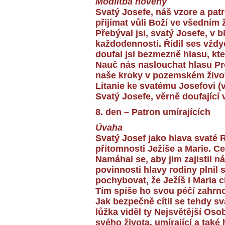
Modlitba novény
Svatý Josefe, náš vzore a patr
přijímat vůli Boží ve všedním 
Přebýval jsi, svatý Josefe, v b
každodennosti. Řídil ses vždy
doufal jsi bezmezně hlasu, kte
Nauč nás naslouchat hlasu Pro
naše kroky v pozemském život
Litanie ke svatému Josefovi (
Svatý Josefe, věrně doufající 
8. den – Patron umírajících
Úvaha
Svatý Josef jako hlava svaté 
přítomnosti Ježíše a Marie. Cel
Namáhal se, aby jim zajistil n
povinnosti hlavy rodiny plnil
pochybovat, že Ježíš i Maria c
Tím spíše ho svou péčí zahrn
Jak bezpečně cítil se tehdy s
lůžka viděl ty Nejsvětější Oso
svého života, umírající a tak