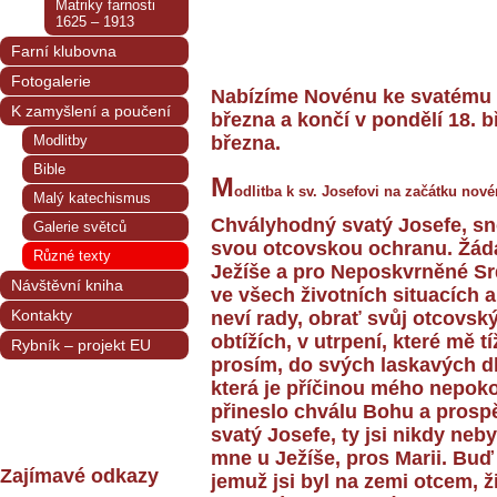
Matriky farnosti
1625 – 1913
Farní klubovna
Fotogalerie
Nabízíme Novénu ke svatému J
K zamyšlení a poučení
března
a končí
v pondělí 18. 
března.
Modlitby
Bible
M
odlitba k sv. Josefovi na začátku nov
Malý katechismus
Chvályhodný svatý Josefe, s
Galerie světců
svou otcovskou ochranu. Žádá
Různé texty
Ježíše a pro Neposkvrněné Sr
Návštěvní kniha
ve všech životních situacích 
Kontakty
neví rady, obrať svůj otcovský
obtížích, v utrpení, které mě t
Rybník – projekt EU
prosím, do svých laskavých dl
která je příčinou mého nepokoj
přineslo chválu Bohu a prosp
svatý Josefe, ty jsi nikdy ne
mne u Ježíše, pros Marii. B
Zajímavé odkazy
jemuž jsi byl na zemi otcem, 