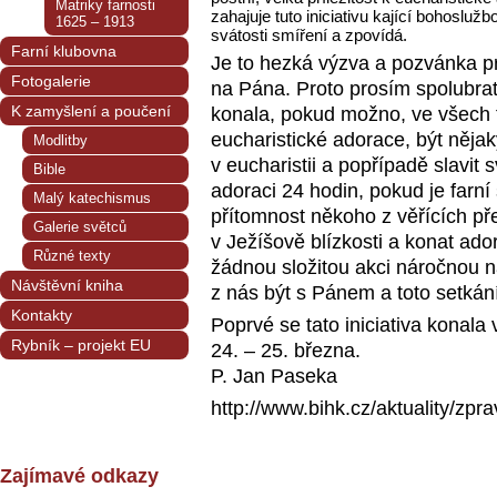
Matriky farnosti
zahajuje tuto iniciativu kající bohoslužb
1625 – 1913
svátosti smíření a zpovídá.
Farní klubovna
Je to hezká výzva a pozvánka p
Fotogalerie
na Pána. Proto prosím spolubrat
K zamyšlení a poučení
konala, pokud možno, ve všech f
eucharistické adorace, být něj
Modlitby
v eucharistii a popřípadě slavit
Bible
adoraci 24 hodin, pokud je farní
Malý katechismus
přítomnost někoho z věřících pře
Galerie světců
v Ježíšově blízkosti a konat ad
Různé texty
žádnou složitou akci náročnou 
Návštěvní kniha
z nás být s Pánem a toto setkán
Kontakty
Poprvé se tato iniciativa konala
Rybník – projekt EU
24. – 25. března.
P. Jan Paseka
http://www.bihk.cz/aktuality/zp
Zajímavé odkazy