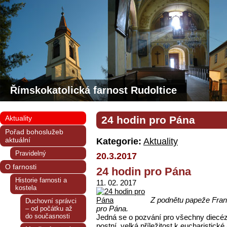
Římskokatolická farnost Rudoltice
Aktuality
24 hodin pro Pána
Pořad bohoslužeb
aktuální
Kategorie:
Aktuality
Pravidelný
20.3.2017
O farnosti
24 hodin pro Pána
Historie farnosti a
11. 02. 2017
kostela
Z podnětu papeže Frant
Duchovní správci
pro Pána.
– od počátku až
do současnosti
Jedná se o pozvání pro všechny diecéze 
postní, velká příležitost k eucharistick