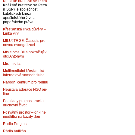
Kněžské bratrstvo sv. Petra
Kněžské bratrstvo sv. Petra
(FSSP) je společností
katolických kněží
apoštolského života
papežského práva.
Křesťanská linka důvěry –
Linka víry
MILUJTE SE. Časopis pro
novou evangelizaci
Misie otce Billa pokračují v
otci Antonym
Misijní díla
Multimediální křesťanská
internetová samoobsluha
Národní centrum pro rodinu
Neustálá adorace NSO on-
line
Podklady pro pastoraci a
duchovní život
Posvátný prostor – on-line
modlitba na každý den
Radio Proglas
Rádio Vatikán