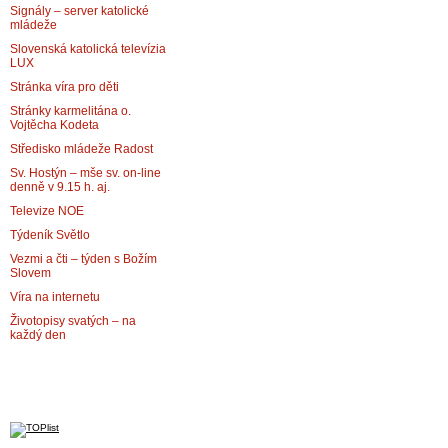
Signály – server katolické
mládeže
Slovenská katolická televízia
LUX
Stránka víra pro děti
Stránky karmelitána o.
Vojtěcha Kodeta
Středisko mládeže Radost
Sv. Hostýn – mše sv. on-line
denně v 9.15 h. aj.
Televize NOE
Týdeník Světlo
Vezmi a čti – týden s Božím
Slovem
Víra na internetu
Životopisy svatých – na
každý den