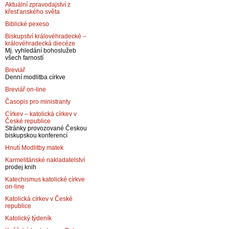
Aktuální zpravodajství z
křesťanského světa
Biblické pexeso
Biskupství královéhradecké –
královéhradecká diecéze
Mj. vyhledání bohoslužeb
všech farností
Breviář
Denní modlitba církve
Breviář on-line
Časopis pro ministranty
Církev – katolická církev v
České republice
Stránky provozované Českou
biskupskou konferencí
Hnutí Modlitby matek
Karmelitánské nakladatelství
prodej knih
Katechismus katolické církve
on-line
Katolická církev v České
republice
Katolický týdeník