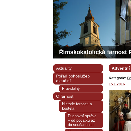
Římskokatolická farnost 
Aktuality
Adventní 
Pořad bohoslužeb
Kategorie:
Fo
aktuální
15.1.2016
Pravidelný
O farnosti
Historie farnosti a
kostela
Duchovní správci
– od počátku až
do současnosti