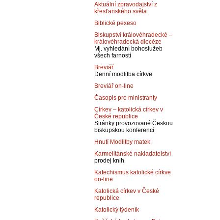
Aktuální zpravodajství z
křesťanského světa
Biblické pexeso
Biskupství královéhradecké –
královéhradecká diecéze
Mj. vyhledání bohoslužeb
všech farností
Breviář
Denní modlitba církve
Breviář on-line
Časopis pro ministranty
Církev – katolická církev v
České republice
Stránky provozované Českou
biskupskou konferencí
Hnutí Modlitby matek
Karmelitánské nakladatelství
prodej knih
Katechismus katolické církve
on-line
Katolická církev v České
republice
Katolický týdeník