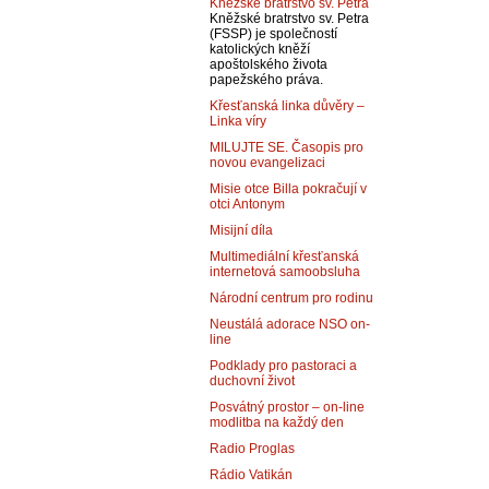
Kněžské bratrstvo sv. Petra
Kněžské bratrstvo sv. Petra
(FSSP) je společností
katolických kněží
apoštolského života
papežského práva.
Křesťanská linka důvěry –
Linka víry
MILUJTE SE. Časopis pro
novou evangelizaci
Misie otce Billa pokračují v
otci Antonym
Misijní díla
Multimediální křesťanská
internetová samoobsluha
Národní centrum pro rodinu
Neustálá adorace NSO on-
line
Podklady pro pastoraci a
duchovní život
Posvátný prostor – on-line
modlitba na každý den
Radio Proglas
Rádio Vatikán