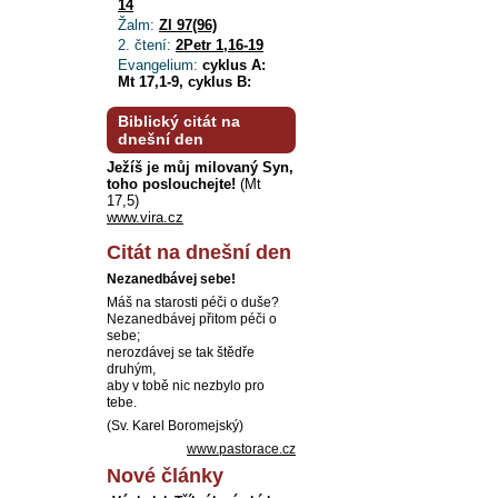
14
Žalm:
Zl 97(96)
2. čtení:
2Petr 1,16-19
Evangelium:
cyklus A:
Mt 17,1-9, cyklus B:
Biblický citát na
dnešní den
Ježíš je můj milovaný Syn,
toho poslouchejte!
(Mt
17,5)
www.vira.cz
Citát na dnešní den
Nezanedbávej sebe!
Máš na starosti péči o duše?
Nezanedbávej přitom péči o
sebe;
nerozdávej se tak štědře
druhým,
aby v tobě nic nezbylo pro
tebe.
(Sv. Karel Boromejský)
www.pastorace.cz
Nové články