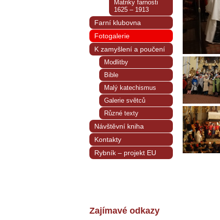
Matriky farnosti
1625 – 1913
Farní klubovna
Fotogalerie
K zamyšlení a poučení
Modlitby
Bible
Malý katechismus
Galerie světců
Různé texty
Návštěvní kniha
Kontakty
Rybník – projekt EU
Zajímavé odkazy