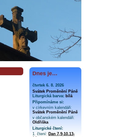
Dnes je…
čtvrtek 6. 8. 2026
Svátek Proměnění Páně
Liturgická barva:
bílá
Připomínáme si:
v církevním kalendáři:
Svátek Proměnění Páně
v občanském kalendáři:
Oldřiška
Liturgické čtení:
1. čtení:
Dan 7,9-10.13-