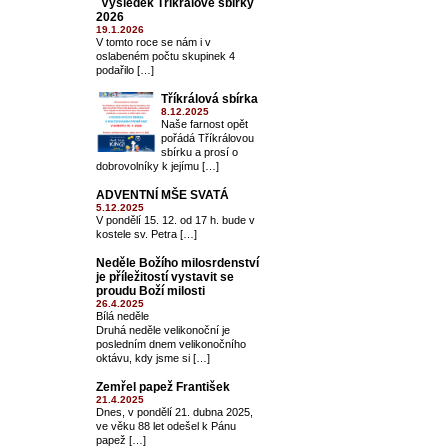
Výsledek Tříkrálové sbírky
2026
19.1.2026
V tomto roce se nám i v
oslabeném počtu skupinek 4
podařilo […]
Tříkrálová sbírka
8.12.2025
Naše farnost opět
pořádá Tříkrálovou
sbírku a prosí o
dobrovolníky k jejímu […]
ADVENTNÍ MŠE SVATÁ
5.12.2025
V pondělí 15. 12. od 17 h. bude v
kostele sv. Petra […]
Neděle Božího milosrdenství
je příležitostí vystavit se
proudu Boží milosti
26.4.2025
Bílá neděle
Druhá neděle velikonoční je
posledním dnem velikonočního
oktávu, kdy jsme si […]
Zemřel papež František
21.4.2025
Dnes, v pondělí 21. dubna 2025,
ve věku 88 let odešel k Pánu
papež […]