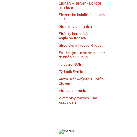
Signály – server katolické
mládeže
Slovenská katolická televízia
LUX
Stránka víra pro děti
Stránky karmelitána o.
Vojtěcha Kodeta
Středisko mládeže Radost
Sv. Hostýn – mše sv. on-line
denně v 9.15 h. aj.
Televize NOE
Týdeník Světlo
Vezmi a čti – týden s Božím
Slovem
Víra na internetu
Životopisy svatých – na
každý den