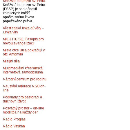
Kněžské bratrstvo sv. Petra
Kněžské bratrstvo sv. Petra
(FSSP) je společností
katolických kněží
apoštolského života
papežského práva.
Křesťanská linka důvěry –
Linka víry
MILUJTE SE. Časopis pro
novou evangelizaci
Misie otce Billa pokračují v
otci Antonym
Misijní díla
Multimediální křesťanská
internetová samoobsluha
Národní centrum pro rodinu
Neustálá adorace NSO on-
line
Podklady pro pastoraci a
duchovní život
Posvátný prostor – on-line
modlitba na každý den
Radio Proglas
Rádio Vatikán