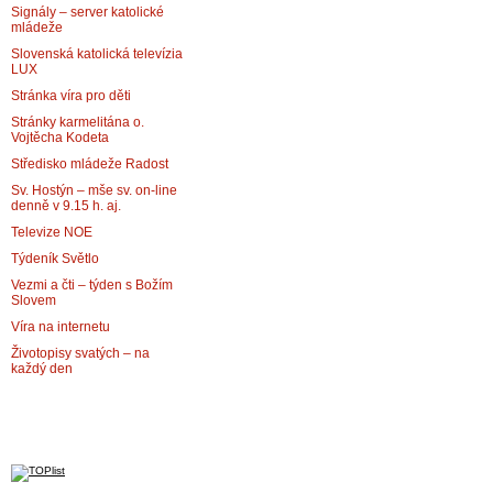
Signály – server katolické
mládeže
Slovenská katolická televízia
LUX
Stránka víra pro děti
Stránky karmelitána o.
Vojtěcha Kodeta
Středisko mládeže Radost
Sv. Hostýn – mše sv. on-line
denně v 9.15 h. aj.
Televize NOE
Týdeník Světlo
Vezmi a čti – týden s Božím
Slovem
Víra na internetu
Životopisy svatých – na
každý den