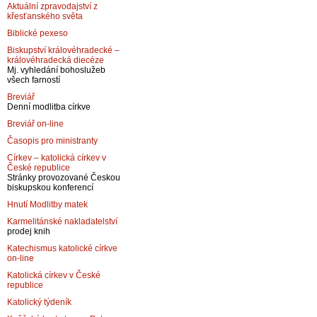
Aktuální zpravodajství z
křesťanského světa
Biblické pexeso
Biskupství královéhradecké –
královéhradecká diecéze
Mj. vyhledání bohoslužeb
všech farností
Breviář
Denní modlitba církve
Breviář on-line
Časopis pro ministranty
Církev – katolická církev v
České republice
Stránky provozované Českou
biskupskou konferencí
Hnutí Modlitby matek
Karmelitánské nakladatelství
prodej knih
Katechismus katolické církve
on-line
Katolická církev v České
republice
Katolický týdeník