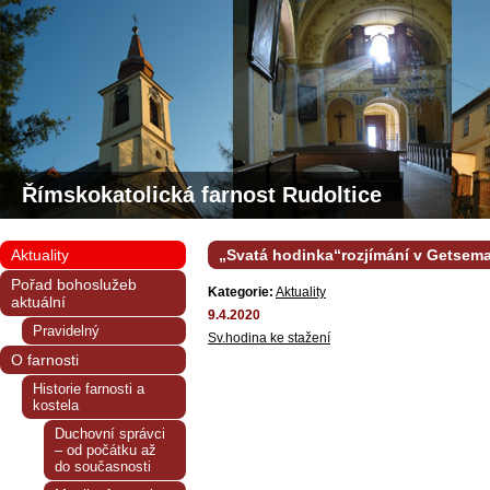
Římskokatolická farnost Rudoltice
Aktuality
„Svatá hodinka“rozjímání v Getsem
Pořad bohoslužeb
Kategorie:
Aktuality
aktuální
9.4.2020
Pravidelný
Sv.hodina ke stažení
O farnosti
Historie farnosti a
kostela
Duchovní správci
– od počátku až
do současnosti