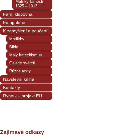
Matriky farnosti
1625 – 1913
Farní klubovna
Fotogalerie
K zamyšlení a poučení
Modlitby
Bible
Malý katechismus
Galerie světců
Různé texty
Návštěvní kniha
Kontakty
Rybník – projekt EU
Zajímavé odkazy