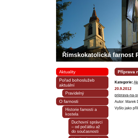
Římskokatolická farnost 
Aktuality
Příprava 
Pořad bohoslužeb
Kategorie:
Ak
aktuální
20.9.2012
Pravidelný
priprava-na-s
O farnosti
Autor: Marek
Vyšlo jako př
Historie farnosti a
kostela
Duchovní správci
– od počátku až
do současnosti