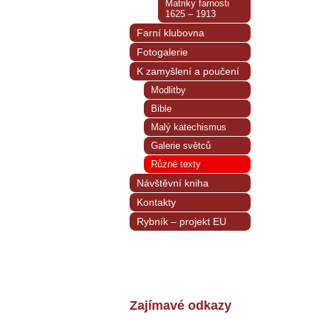
Matriky farnosti
1625 – 1913
Farní klubovna
Fotogalerie
K zamyšlení a poučení
Modlitby
Bible
Malý katechismus
Galerie světců
Různé texty
Návštěvní kniha
Kontakty
Rybník – projekt EU
Zajímavé odkazy