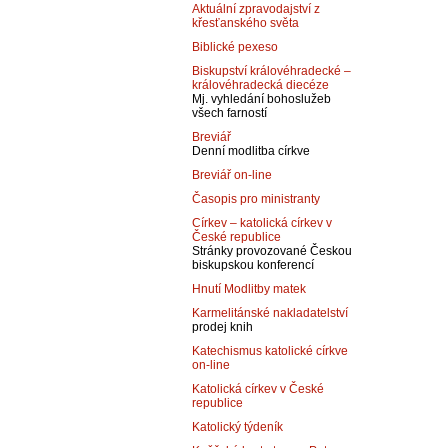
Aktuální zpravodajství z
křesťanského světa
Biblické pexeso
Biskupství královéhradecké –
královéhradecká diecéze
Mj. vyhledání bohoslužeb
všech farností
Breviář
Denní modlitba církve
Breviář on-line
Časopis pro ministranty
Církev – katolická církev v
České republice
Stránky provozované Českou
biskupskou konferencí
Hnutí Modlitby matek
Karmelitánské nakladatelství
prodej knih
Katechismus katolické církve
on-line
Katolická církev v České
republice
Katolický týdeník