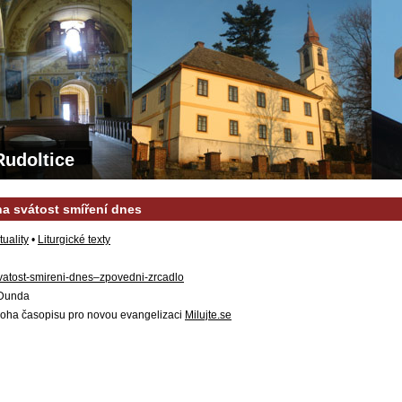
Rudoltice
na svátost smíření dnes
tuality
•
Liturgické texty
vatost-smireni-dnes–zpovedni-zrcadlo
 Dunda
íloha časopisu pro novou evangelizaci
Milujte.se