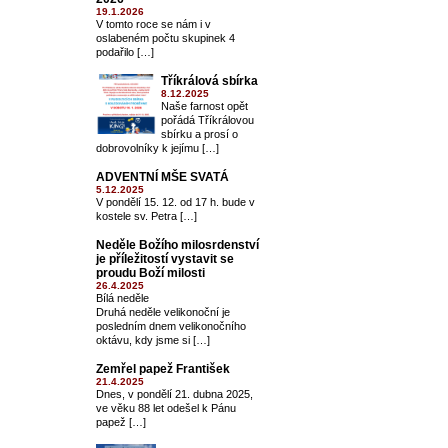
19.1.2026
V tomto roce se nám i v
oslabeném počtu skupinek 4
podařilo […]
Tříkrálová sbírka
8.12.2025
Naše farnost opět
pořádá Tříkrálovou
sbírku a prosí o
dobrovolníky k jejímu […]
ADVENTNÍ MŠE SVATÁ
5.12.2025
V pondělí 15. 12. od 17 h. bude v
kostele sv. Petra […]
Neděle Božího milosrdenství
je příležitostí vystavit se
proudu Boží milosti
26.4.2025
Bílá neděle
Druhá neděle velikonoční je
posledním dnem velikonočního
oktávu, kdy jsme si […]
Zemřel papež František
21.4.2025
Dnes, v pondělí 21. dubna 2025,
ve věku 88 let odešel k Pánu
papež […]