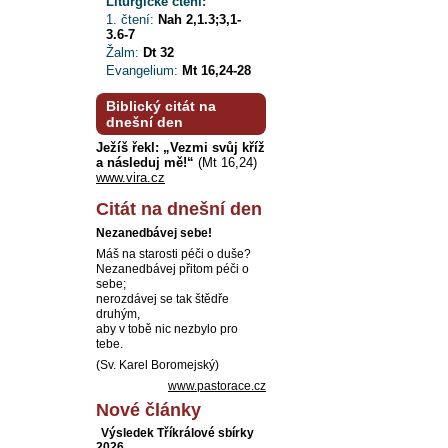
Liturgické čtení:
1. čtení:
Nah 2,1.3;3,1-
3.6-7
Žalm:
Dt 32
Evangelium:
Mt 16,24-28
Biblický citát na
dnešní den
Ježíš řekl: „Vezmi svůj kříž
a následuj mě!“
(Mt 16,24)
www.vira.cz
Citát na dnešní den
Nezanedbávej sebe!
Máš na starosti péči o duše?
Nezanedbávej přitom péči o
sebe;
nerozdávej se tak štědře
druhým,
aby v tobě nic nezbylo pro
tebe.
(Sv. Karel Boromejský)
www.pastorace.cz
Nové články
Výsledek Tříkrálové sbírky
2026