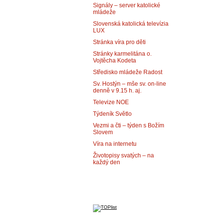
Signály – server katolické
mládeže
Slovenská katolická televízia
LUX
Stránka víra pro děti
Stránky karmelitána o.
Vojtěcha Kodeta
Středisko mládeže Radost
Sv. Hostýn – mše sv. on-line
denně v 9.15 h. aj.
Televize NOE
Týdeník Světlo
Vezmi a čti – týden s Božím
Slovem
Víra na internetu
Životopisy svatých – na
každý den