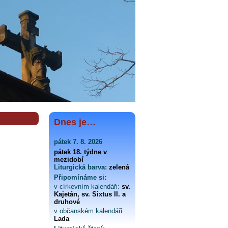
Dnes je…
pátek 7. 8. 2026
pátek 18. týdne v
mezidobí
Liturgická barva:
zelená
Připomínáme si:
v církevním kalendáři:
sv.
Kajetán, sv. Sixtus II. a
druhové
v občanském kalendáři:
Lada