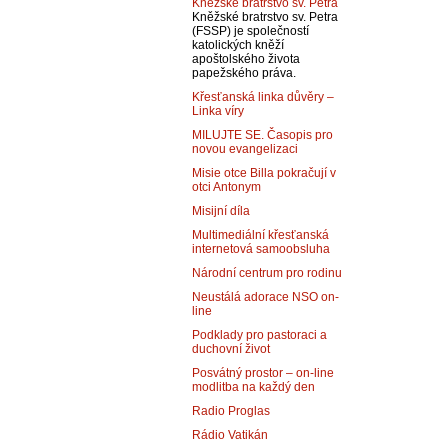
Kněžské bratrstvo sv. Petra
Kněžské bratrstvo sv. Petra
(FSSP) je společností
katolických kněží
apoštolského života
papežského práva.
Křesťanská linka důvěry –
Linka víry
MILUJTE SE. Časopis pro
novou evangelizaci
Misie otce Billa pokračují v
otci Antonym
Misijní díla
Multimediální křesťanská
internetová samoobsluha
Národní centrum pro rodinu
Neustálá adorace NSO on-
line
Podklady pro pastoraci a
duchovní život
Posvátný prostor – on-line
modlitba na každý den
Radio Proglas
Rádio Vatikán