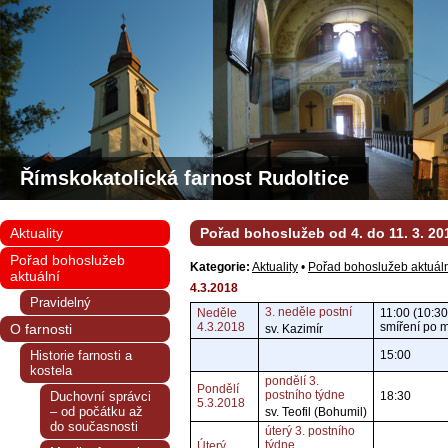
Římskokatolická farnost Rudoltice
Aktuality
Pořad bohoslužeb od 4. do 11. 3. 20
Pořad bohoslužeb
Kategorie:
Aktuality
•
Pořad bohoslužeb aktuál
aktuální
4.3.2018
Pravidelný
3. neděle postní
Neděle
11:00 (10:30
4.3.2018
smíření po m
O farnosti
sv. Kazimír
Historie farnosti a
15:00
kostela
pondělí 3.
Pondělí
postního týdne
Duchovní správci
18:30
5.3.2018
– od počátku až
sv. Teofil (Bohumil)
do současnosti
úterý 3. postního
týdne
Úterý