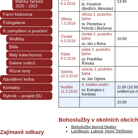
Matriky farnosti
13:45
6.3.2018
bl. Friedrich
1625 – 1913
(Bedřich, Miroslav)
Farní klubovna
středa 3. postního
týdne
Středa
Fotogalerie
7.3.2018
sv. Perpetua a
Felicita ( Blažena)
K zamyšlení a poučení
čtvrtek 3. postního
Čtvrtek
týdne
Modlitby
16:00
8.3.2018
sv. Jan z Boha
Bible
pátek 3. postního
týdne
Pátek
Malý katechismus
9.3.2018
sv. Františka
Galerie světců
Římská
sobota 3. postního
Různé texty
Sobota
týdne
10.3.2018
Návštěvní kniha
sv. Jan Ogilvie
4. neděle postní
Kontakty
Neděle
11:00 (10:30
sv. Eulogius z
11.3.2018
smíření po m
Kordoby
Rybník – projekt EU
15:00
Bohoslužby v okolních obcíc
Bohoslužby farnost Opatov
Lanškroun, Luková, Horní Třešňovec
Zajímavé odkazy