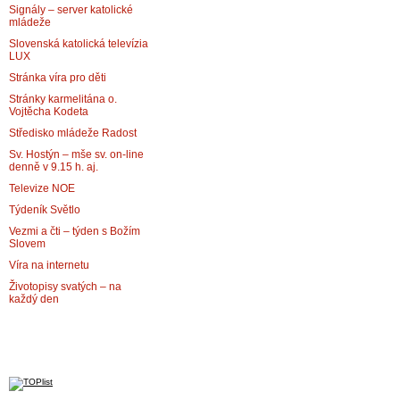
Signály – server katolické
mládeže
Slovenská katolická televízia
LUX
Stránka víra pro děti
Stránky karmelitána o.
Vojtěcha Kodeta
Středisko mládeže Radost
Sv. Hostýn – mše sv. on-line
denně v 9.15 h. aj.
Televize NOE
Týdeník Světlo
Vezmi a čti – týden s Božím
Slovem
Víra na internetu
Životopisy svatých – na
každý den