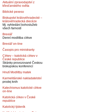
Aktuální zpravodajství z
křesťanského světa
Biblické pexeso
Biskupství královéhradecké –
královéhradecká diecéze
Mj. vyhledání bohoslužeb
všech farností
Breviář
Denní modlitba církve
Breviář on-line
Časopis pro ministranty
Církev – katolická církev v
České republice
Stránky provozované Českou
biskupskou konferencí
Hnutí Modlitby matek
Karmelitánské nakladatelství
prodej knih
Katechismus katolické církve
on-line
Katolická církev v České
republice
Katolický týdeník