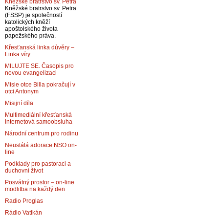
Kněžské bratrstvo sv. Petra
Kněžské bratrstvo sv. Petra
(FSSP) je společností
katolických kněží
apoštolského života
papežského práva.
Křesťanská linka důvěry –
Linka víry
MILUJTE SE. Časopis pro
novou evangelizaci
Misie otce Billa pokračují v
otci Antonym
Misijní díla
Multimediální křesťanská
internetová samoobsluha
Národní centrum pro rodinu
Neustálá adorace NSO on-
line
Podklady pro pastoraci a
duchovní život
Posvátný prostor – on-line
modlitba na každý den
Radio Proglas
Rádio Vatikán