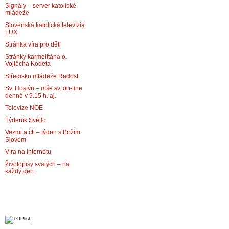
Signály – server katolické
mládeže
Slovenská katolická televízia
LUX
Stránka víra pro děti
Stránky karmelitána o.
Vojtěcha Kodeta
Středisko mládeže Radost
Sv. Hostýn – mše sv. on-line
denně v 9.15 h. aj.
Televize NOE
Týdeník Světlo
Vezmi a čti – týden s Božím
Slovem
Víra na internetu
Životopisy svatých – na
každý den