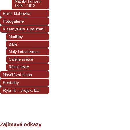
Matriky farnosti
1625 – 1913
Farní klubovna
Fotogalerie
K zamyšlení a poučení
Modlitby
Bible
Malý katechismus
Galerie světců
Různé texty
Návštěvní kniha
Kontakty
Rybník – projekt EU
Zajímavé odkazy