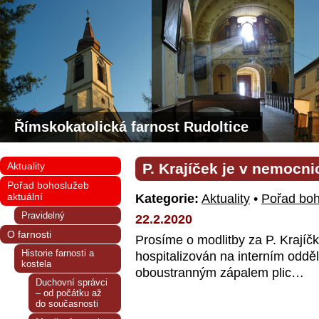
Římskokatolická farnost Rudoltice
Aktuality
P. Krajíček je v nemocni
Pořad bohoslužeb
aktuální
Kategorie:
Aktuality
•
Pořad boh
Pravidelný
22.2.2020
O farnosti
Prosíme o modlitby za P. Krajíčk
Historie farnosti a
hospitalizován na interním odděl
kostela
oboustranným zápalem plic…
Duchovní správci
– od počátku až
do současnosti