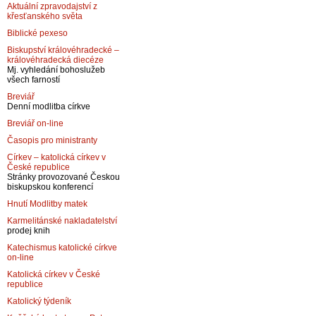
Aktuální zpravodajství z
křesťanského světa
Biblické pexeso
Biskupství královéhradecké –
královéhradecká diecéze
Mj. vyhledání bohoslužeb
všech farností
Breviář
Denní modlitba církve
Breviář on-line
Časopis pro ministranty
Církev – katolická církev v
České republice
Stránky provozované Českou
biskupskou konferencí
Hnutí Modlitby matek
Karmelitánské nakladatelství
prodej knih
Katechismus katolické církve
on-line
Katolická církev v České
republice
Katolický týdeník