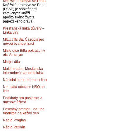
Kněžské bratrstvo sv. Petra
Kněžské bratrstvo sv. Petra
(FSSP) je společností
katolických kněží
apoštolského života
papežského práva.
Křesťanská linka důvěry –
Linka víry
MILUJTE SE. Časopis pro
novou evangelizaci
Misie otce Billa pokračují v
otci Antonym
Misijní díla
Multimediální křesťanská
internetová samoobsluha
Národní centrum pro rodinu
Neustálá adorace NSO on-
line
Podklady pro pastoraci a
duchovní život
Posvátný prostor – on-line
modlitba na každý den
Radio Proglas
Rádio Vatikán