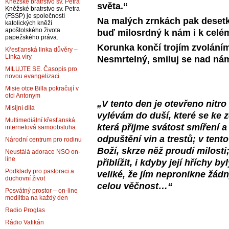
Kněžské bratrstvo sv. Petra
světa.“
Kněžské bratrstvo sv. Petra
(FSSP) je společností
Na malých zrnkách pak deset
katolických kněží
apoštolského života
buď milosrdný k nám i k celé
papežského práva.
Korunka končí trojím zvolání
Křesťanská linka důvěry –
Linka víry
Nesmrtelný, smiluj se nad ná
MILUJTE SE. Časopis pro
novou evangelizaci
Misie otce Billa pokračují v
otci Antonym
„V tento den je otevřeno nitr
Misijní díla
vylévám do duší, které se ke z
Multimediální křesťanská
která přijme svátost smíření 
internetová samoobsluha
odpuštění vin a trestů; v tent
Národní centrum pro rodinu
Boží, skrze něž proudí milost
Neustálá adorace NSO on-
line
přiblížit, i kdyby její hříchy b
Podklady pro pastoraci a
veliké, že jím nepronikne žádn
duchovní život
celou věčnost…“
Posvátný prostor – on-line
modlitba na každý den
Radio Proglas
Rádio Vatikán