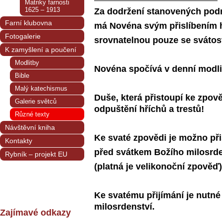
Matriky farnosti
1625 – 1913
Za dodržení stanovených po
Farní klubovna
má Novéna svým přislíbením
Fotogalerie
srovnatelnou pouze se svátostí
K zamyšlení a poučení
Modlitby
Novéna spočívá v denní modl
Bible
Malý katechismus
Duše, která přistoupí ke zpově
Galerie světců
odpuštění hříchů a trestů!
Různé texty
Návštěvní kniha
Ke svaté zpovědi je možno přis
Kontakty
před svátkem Božího milosrde
Rybník – projekt EU
(platná je velikonoční zpověď)
Ke svatému přijímání je nutné
milosrdenství.
Zajímavé odkazy