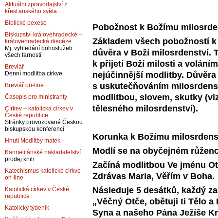
Aktuální zpravodajství z
křesťanského světa
Biblické pexeso
Pobožnost k Božímu milosrde
Biskupství královéhradecké –
Základem všech pobožností k 
královéhradecká diecéze
Mj. vyhledání bohoslužeb
důvěra v Boží milosrdenství. 
všech farností
k přijetí Boží milosti a volání
Breviář
nejúčinnější modlitby. Důvěra
Denní modlitba církve
s uskutečňováním milosrdenstv
Breviář on-line
modlitbou, slovem, skutky (v
Časopis pro ministranty
tělesného milosrdenství).
Církev – katolická církev v
České republice
Stránky provozované Českou
biskupskou konferencí
Korunka k Božímu milosrdens
Hnutí Modlitby matek
Modlí se na obyčejném růženc
Karmelitánské nakladatelství
prodej knih
Začíná modlitbou Ve jménu Otc
Katechismus katolické církve
Zdrávas Maria, Věřím v Boha.
on-line
Následuje 5 desátků, každý za
Katolická církev v České
republice
„Věčný Otče, obětuji ti Tělo a
Katolický týdeník
Syna a našeho Pána Ježíše Kri