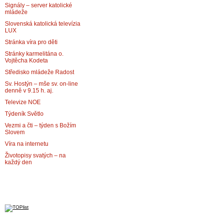
Signály – server katolické
mládeže
Slovenská katolická televízia
LUX
Stránka víra pro děti
Stránky karmelitána o.
Vojtěcha Kodeta
Středisko mládeže Radost
Sv. Hostýn – mše sv. on-line
denně v 9.15 h. aj.
Televize NOE
Týdeník Světlo
Vezmi a čti – týden s Božím
Slovem
Víra na internetu
Životopisy svatých – na
každý den