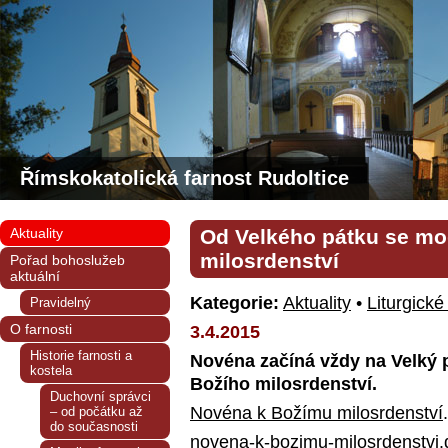
Římskokatolická farnost Rudoltice
Aktuality
Od Velkého pátku se m
milosrdenství
Pořad bohoslužeb
aktuální
Kategorie:
Aktuality
•
Liturgické
Pravidelný
O farnosti
3.4.2015
Historie farnosti a
Novéna začíná vždy na Velký 
kostela
Božího milosrdenství.
Duchovní správci
Novéna k Božímu milosrdenství
– od počátku až
do současnosti
novena-k-bozimu-milosrdenstvi
.